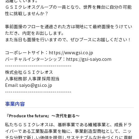
活躍しています。

ＧＳＩクレオスグループの一員となり、世界を舞台に自分の可能
性に挑戦しませんか？

事前面接のフローを通過された方は現地にて最終面接をうけてい
ただき、内定をお出しします。

また当日も面接を行いますので、ぜひブースにお越しください！

コーポレートサイト：https://www.gsi.co.jp

バーチャルインターンシップ：https://gsi-saiyo.com

----------------------------------- 

株式会社ＧＳＩクレオス 

人事総務部 人事課 採用担当　 

Email: saiyo@gsi.co.jp 

-----------------------------------
事業内容
『Produce the future』～次代を創る～
私たちＧＳＩクレオスは、基幹事業である繊維事業と、成長ドラ
イバーである工業製品事業を軸に、事業創造型商社として、ニッ
チな分野で新しい価値を提供しサステナブルな社会づくりに貢献