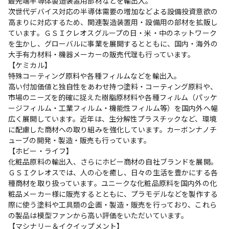
最先端半導体製造装置用部材などを輸出入。

次世代デバイス対応の半導体需要の増加などよる設備投資意欲の
高まりに対応するため、関連製造装置用・設備用の部材を拡販し
ています。ＧＳＩクレオスグループの日・米・中のネットワーク
を生かし、グローバルに事業を展開するとともに、国内・海外の
大手有力材料・機器メーカーの販売代理も行っています。

【ケミカル】

特殊コーティング原料や各種フィルムなどを輸出入。

高い付加価値と独自性をあわせ持つ塗料・コーティング原料や、
市場のニーズを的確に捉えた樹脂原材料や各種フィルム（パッケ
ージフィルム・工業フィルム・機能性フィルム等）を国内外へ幅
広く展開しています。近年は、生分解性プラスチックなど、環境
に配慮した商材への取り組みを強化しています。カーボンナノチ
ューブの開発・製造・販売も行っています。

【ホビー・ライフ】

化粧品原料の輸出入、さらにホビー商材の自社ブランドを展開。

ＧＳＩクレオスでは、人の心を癒し、日々の生活を豊かにする各
種商材を取り扱っています。ユニークな化粧品原料を国内外の化
粧品メーカー様に販売するとともに、プラモデルなどを製作する
際に使う塗料や工具類の企画・製造・販売を行っており、これら
の製品は模型ファンから高い評価をいただいています。

【マシナリー＆イクイップメント】
