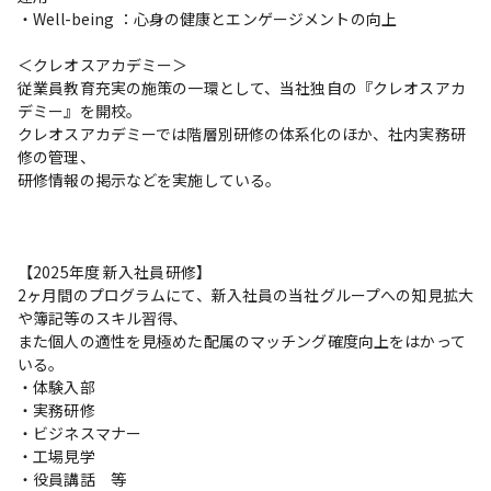
・Well-being ：心身の健康とエンゲージメントの向上

＜クレオスアカデミー＞

従業員教育充実の施策の一環として、当社独自の『クレオスアカ
デミー』を開校。

クレオスアカデミーでは階層別研修の体系化のほか、社内実務研
修の管理、

研修情報の掲示などを実施している。

【2025年度 新入社員研修】

2ヶ月間のプログラムにて、新入社員の当社グループへの知見拡大
や簿記等のスキル習得、

また個人の適性を見極めた配属のマッチング確度向上をはかって
いる。

・体験入部

・実務研修

・ビジネスマナー

・工場見学

・役員講話　等
