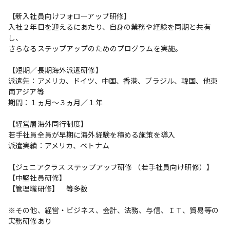
【新入社員向けフォローアップ研修】

入社２年目を迎えるにあたり、自身の業務や経験を同期と共有
し、

さらなるステップアップのためのプログラムを実施。

【短期／長期海外派遣研修】

派遣先：アメリカ、ドイツ、中国、香港、ブラジル、韓国、他東
南アジア等

期間：１ヵ月～３ヵ月／１年

【経営層海外同行制度】

若手社員全員が早期に海外経験を積める施策を導入

派遣実績：アメリカ、ベトナム

【ジュニアクラス ステップアップ研修 （若手社員向け研修）】

【中堅社員研修】

【管理職研修】　等多数

※その他、経営・ビジネス、会計、法務、与信、ＩＴ、貿易等の
実務研修あり