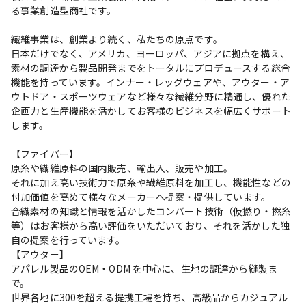
る事業創造型商社です。

繊維事業は、創業より続く、私たちの原点です。

日本だけでなく、アメリカ、ヨーロッパ、アジアに拠点を構え、
素材の調達から製品開発までをトータルにプロデュースする総合
機能を持っています。インナー・レッグウェアや、アウター・ア
ウトドア・スポーツウェアなど様々な繊維分野に精通し、優れた
企画力と生産機能を活かしてお客様のビジネスを幅広くサポート
します。

【ファイバー】

原糸や繊維原料の国内販売、輸出入、販売や加工。

それに加え高い技術力で原糸や繊維原料を加工し、機能性などの
付加価値を高めて様々なメーカーへ提案・提供しています。

合繊素材の知識と情報を活かしたコンバート技術（仮撚り・撚糸
等）はお客様から高い評価をいただいており、それを活かした独
自の提案を行っています。

【アウター】

アパレル製品のOEM・ODM を中心に、生地の調達から縫製ま
で。

世界各地に300を超える提携工場を持ち、高級品からカジュアル