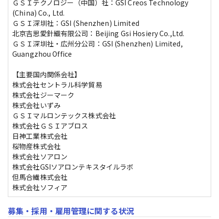
ＧＳＩテクノロジー（中国）社：GSI Creos Technology 
(China) Co., Ltd.

ＧＳＩ深圳社：GSI (Shenzhen) Limited

北京吉思愛針織有限公司：Beijing Gsi Hosiery Co.,Ltd.

ＧＳＩ深圳社・広州分公司：GSI (Shenzhen) Limited, 
Guangzhou Office

【主要国内関係会社】

株式会社セントラル科学貿易

株式会社ジーマーク

株式会社いずみ

ＧＳＩマルロンテックス株式会社

株式会社ＧＳＩアブロス

日神工業株式会社

桜物産株式会社

株式会社ソアロン

株式会社GSIソアロンテキスタイルラボ

但馬合繊株式会社

株式会社ソフィア
募集・採用・雇用管理に関する状況