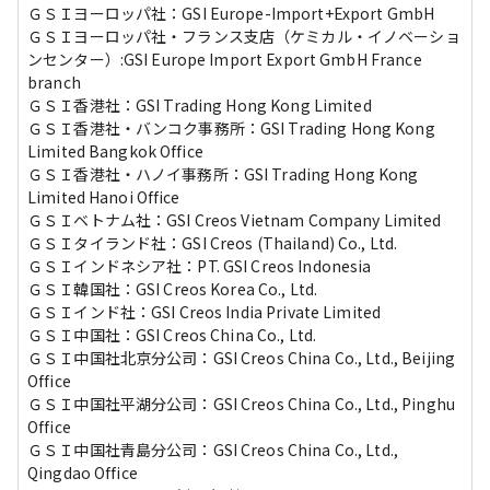
ＧＳＩヨーロッパ社：GSI Europe-Import+Export GmbH

ＧＳＩヨーロッパ社・フランス支店（ケミカル・イノベーショ
ンセンター）:GSI Europe Import Export GmbH France 
branch 

ＧＳＩ香港社：GSI Trading Hong Kong Limited

ＧＳＩ香港社・バンコク事務所：GSI Trading Hong Kong 
Limited Bangkok Office

ＧＳＩ香港社・ハノイ事務所：GSI Trading Hong Kong 
Limited Hanoi Office

ＧＳＩベトナム社：GSI Creos Vietnam Company Limited

ＧＳＩタイランド社：GSI Creos (Thailand) Co., Ltd.

ＧＳＩインドネシア社：PT. GSI Creos Indonesia

ＧＳＩ韓国社：GSI Creos Korea Co., Ltd.

ＧＳＩインド社：GSI Creos India Private Limited

ＧＳＩ中国社：GSI Creos China Co., Ltd.

ＧＳＩ中国社北京分公司：GSI Creos China Co., Ltd., Beijing 
Office

ＧＳＩ中国社平湖分公司：GSI Creos China Co., Ltd., Pinghu 
Office

ＧＳＩ中国社青島分公司：GSI Creos China Co., Ltd., 
Qingdao Office
