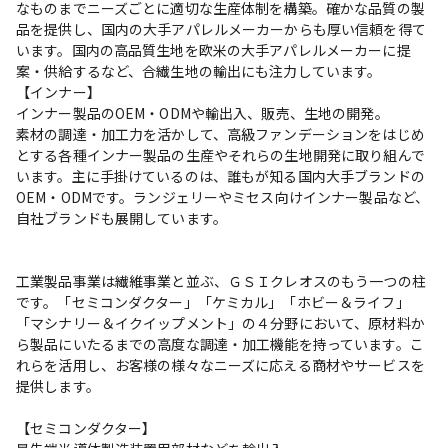
なものまでニーズごとに適切な生産体制を構築。確かな品質の製
品を提供し、国内の大手アパレルメーカーからも厚い信頼を得て
います。国内の高品質生地を欧米の大手アパレルメーカーに提
案・供給するなど、合繊生地の輸出にも注力しています。

【インナー】

インナー製品のOEM・ODMや輸出入、販売、生地の開発。

素材の調達・加工力を活かして、高級ファンデーションをはじめ
とする各種インナー製品の生産やそれらの生地開発に取り組んで
います。主に手掛けているのは、誰もが知る国内大手ブランドの 
OEM・ODMです。ランジェリーやミセス向けインナー製品など、
自社ブランドも展開しています。

工業製品事業は繊維事業と並ぶ、ＧＳＩクレオスのもう一つの柱
です。「セミコンダクター」「ケミカル」「ホビー＆ライフ」
「マシナリー＆イクイップメント」の４分野において、原材料か
ら製品にいたるまでの高度な調達・加工機能を持っています。こ
れらを活用し、お客様の様々なニーズに応える商材やサービスを
提供します。

【セミコンダクター】
