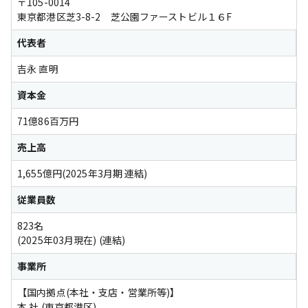
〒105-0014　

東京都港区芝3-8-2　芝公園ファーストビル１６F
代表者
吉永 直明
資本金
71億86百万円
売上高
1,655億円(2025年3月期 連結)
従業員数
823名
(2025年03月現在) 
(連結)
事業所
【国内拠点(本社・支店・営業所等)】

本 社 (東京都港区)
