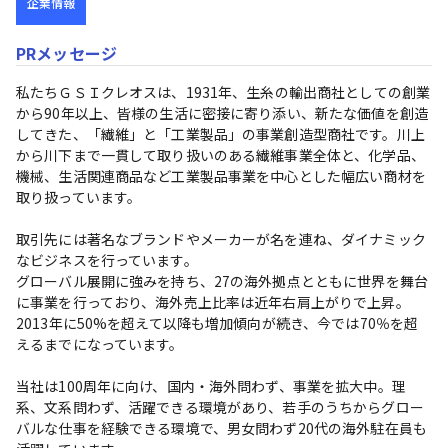
企業情報
PRメッセージ
私たちＧＳＩクレオスは、1931年、生糸の輸出商社としての創業
から90年以上、皆様の生活に密接に寄り添い、新たな価値を創造
してきた、「繊維」と「工業製品」の事業創造型商社です。川上
から川下まで一貫して取り扱いのある繊維事業全体と、化学品、
機械、生活関連商品など工業製品事業を中心とした幅広い商材を
取り扱っています。

取引先には著名なブランドやメーカーが名を連ね、ダイナミック
なビジネスを行っています。

グローバル展開に強みを持ち、27の海外拠点とともに世界を舞台
に事業を行っており、海外売上比率は近年右肩上がりで上昇。
2013年に50%を超えて以降も増加傾向が続き、今では70％を超
えるまでになっています。

当社は100周年に向け、国内・海外問わず、事業を拡大中。理
系、文系問わず、活躍できる環境があり、若手のうちからグロー
バルな仕事を経験できる環境で、男女問わず20代の海外駐在員も