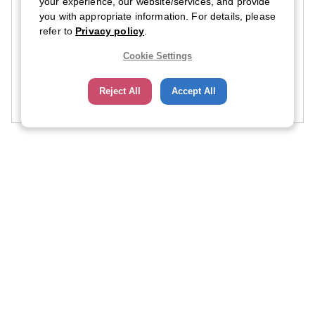
your experience, our website/services, and provide
必須言語スキル：
you with appropriate information. For details, please
日本語
·
中級レベル
refer to
Privacy policy
.
応募締切日：
Cookie Settings
2026-04-26 23:59
(日本時間)
Reject All
Accept All
求人詳細を見る