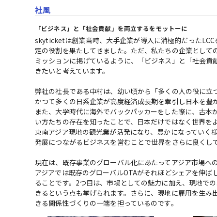
社風
「ビジネス」と「社会貢献」を両立するをモットーに
skyticketは創業当時、大手企業が導入に消極的だった
定の役割を果たしてきました。ただ、私たちの企業としての
ミッションに掲げているように、「ビジネス」と「社会貢
きたいと考えています。

弊社の社長である中村は、幼い頃から「多くの人の役に立つ
かつて多くの日系企業が高度経済成長期を牽引し日本を豊か
また、大学時代に海外でバックパッカーをした際に、古本
い方たちの存在を知ったことで、日本だけではなく世界をよ
東南アジア現地の観光業が活発になり、豊かになっていく
発展につながるビジネスを営むことで世界をさらに良くしていこ
現在は、既存事業のグローバル化にあたってアジア市場への
アジアでは既存のグローバルOTAがそれほどシェアを伸ば
ることです。2つ目は、市場としての魅力に加え、現地で
きるという点も挙げられます。さらに、現地に雇用を生み
きる関係性づくりの一端を担っているのです。