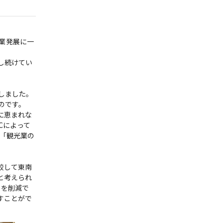
光業発展に一
し続けてい
ました。

です。

に恵まれな
Cによって
「観光業の
較して東南
と考えられ
トを削減で
すことがで