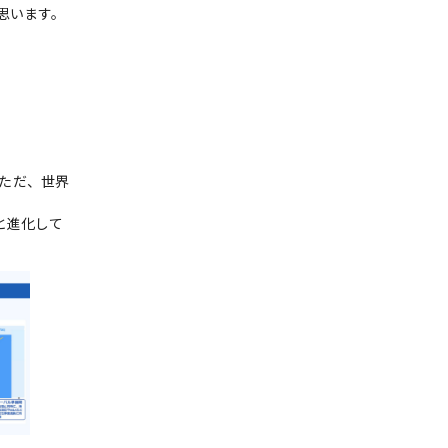
思います。
。ただ、世界
と進化して