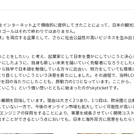
LCCをインターネット上で積極的に提供してきたことによって、日本の観
ゴールはそれで終わりではありません。

献」を両立する企業として、さらに社会公益性の高いビジネスを生み出
ことをしたい」と考え、起業家として日本を豊かにしていこうと決心し
にしたように、自身も新しい未来を描いていく先駆者になろうとしたの
から独学で日本語を勉強している方々に出会い、努力をしていても環境
り良くしていこうという決意を新たにしました。その過程で、当時LC
様を目の当たりにしたことも、原動力の1つとなっています。ここから、
う」という強い想いとともに始まったのがskyticketです。

展開を目指しています。理由は大きく2つあり、1つ目は、欧米圏と比
していない一方で、今後のオンライン市場も拡大していく可能性が高い
のエンジニアの採用をすることにより、事業を成長させていく開発コス
出すことができるという点においても、日本と海外双方に恩恵をもたら