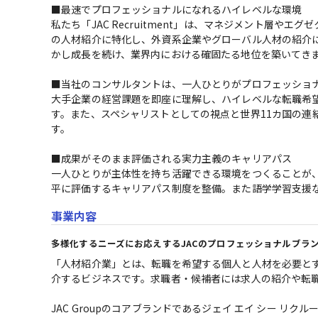
■最速でプロフェッショナルになれるハイレベルな環境

私たち「JAC Recruitment」は、マネジメント層
の人材紹介に特化し、外資系企業やグローバル人材の紹介
かし成長を続け、業界内における確固たる地位を築いてきま
■当社のコンサルタントは、一人ひとりがプロフェッショナ
大手企業の経営課題を即座に理解し、ハイレベルな転職希
す。また、スペシャリストとしての視点と世界11カ国の連
す。

■成果がそのまま評価される実力主義のキャリアパス

一人ひとりが主体性を持ち活躍できる環境をつくることが
平に評価するキャリアパス制度を整備。また語学学習支援
事業内容
多様化するニーズにお応えするJACのプロフェッショナルブラ
「人材紹介業」とは、転職を希望する個人と人材を必要と
介するビジネスです。求職者・候補者には求人の紹介や転職
JAC Groupのコアブランドであるジェイ エイ シー 