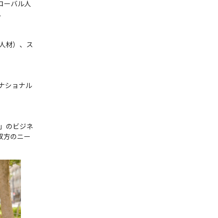
ローバル人


部人材）、ス
ナショナル
型」のビジネ
双方のニー