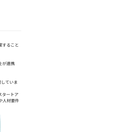
案すること
士が連携
援していま
スタートア
や人材要件