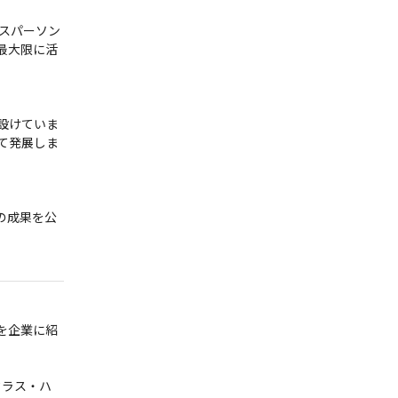
ネスパーソン
最大限に活
設けていま
て発展しま
の成果を公
を企業に紹


クラス・ハ