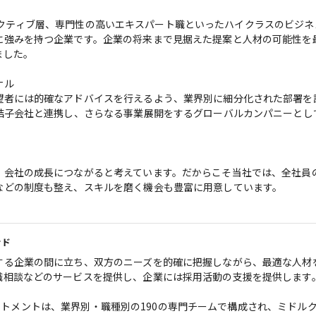
やエグゼクティブ層、専門性の高いエキスパート職といったハイクラスのビジ
に強みを持つ企業です。企業の将来まで見据えた提案と人材の可能性を
した。

ル

望者には的確なアドバイスを行えるよう、業界別に細分化された部署を
結子会社と連携し、さらなる事業展開をするグローバルカンパニーとし
、会社の成長につながると考えています。だからこそ当社では、全社員
などの制度も整え、スキルを磨く機会も豊富に用意しています。
ンド
する企業の間に立ち、双方のニーズを的確に把握しながら、最適な人材
相談などのサービスを提供し、企業には採用活動の支援を提供します。
リクルートメントは、業界別・職種別の190の専門チームで構成され、ミドル