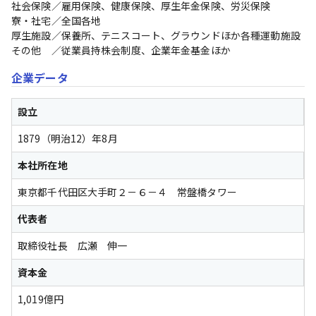
社会保険／雇用保険、健康保険、厚生年金保険、労災保険

寮・社宅／全国各地

厚生施設／保養所、テニスコート、グラウンドほか各種運動施設

その他　／従業員持株会制度、企業年金基金ほか
企業データ
設立
1879（明治12）年8月
本社所在地
東京都千代田区大手町２－６－４　常盤橋タワー
代表者
取締役社長　広瀬　伸一
資本金
1,019億円
