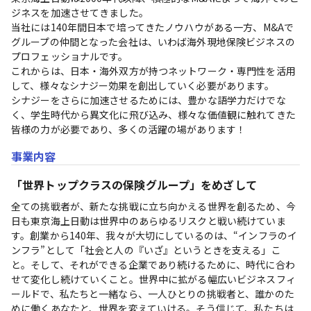
ジネスを加速させてきました。

当社には140年間日本で培ってきたノウハウがある一方、M&Aで
グループの仲間となった会社は、いわば海外現地保険ビジネスの
プロフェッショナルです。

これからは、日本・海外双方が持つネットワーク・専門性を活用
して、様々なシナジー効果を創出していく必要があります。

シナジーをさらに加速させるためには、豊かな語学力だけでな
く、学生時代から異文化に飛び込み、様々な価値観に触れてきた
皆様の力が必要であり、多くの活躍の場があります！
事業内容
「世界トップクラスの保険グループ」をめざして
全ての挑戦者が、新たな挑戦に立ち向かえる世界を創るため、今
日も東京海上日動は世界中のあらゆるリスクと戦い続けていま
す。創業から140年、我々が大切にしているのは、“インフラのイ
ンフラ”として「社会と人の『いざ』というときを支える」こ
と。そして、それができる企業であり続けるために、時代に合わ
せて変化し続けていくこと。世界中に拡がる幅広いビジネスフィ
ールドで、私たちと一緒なら、一人ひとりの挑戦者と、誰かのた
めに働くあなたと、世界を変えていける。そう信じて、私たちは