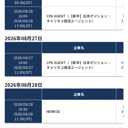
09:30
(JST)
2026/08/26
16:00
-
CFN AGENT（【新卒】日本ポジション：
【2
2026/08/26
キャリタス就活エージェント）
人紹
17:00
(JST)
2026年08月27日
企業名
2026/08/27
10:00
-
CFN AGENT（【新卒】日本ポジション：
ボス
2026/08/27
キャリタス就活エージェント）
の作
11:00
(JST)
2026年08月28日
企業名
2026/08/28
【本
10:30
-
HENNGE
えて
2026/08/28
「H
11:30
(JST)