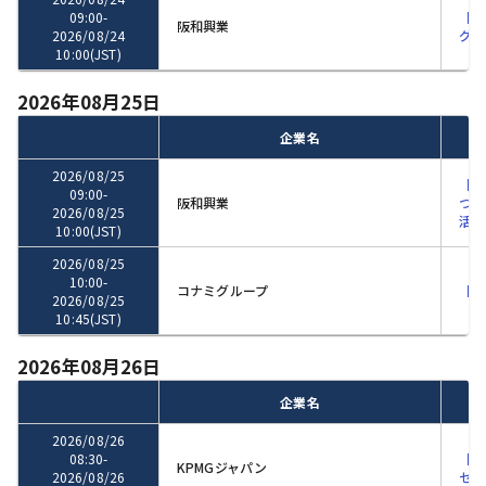
09:00
-
【世
阪和興業
2026/08/24
グロ
10:00
(JST)
2026年08月25日
企業名
2026/08/25
【商
09:00
-
阪和興業
つか
2026/08/25
活対
10:00
(JST)
2026/08/25
10:00
-
コナミグループ
【K
2026/08/25
10:45
(JST)
2026年08月26日
企業名
2026/08/26
08:30
-
【K
KPMGジャパン
2026/08/26
セミ