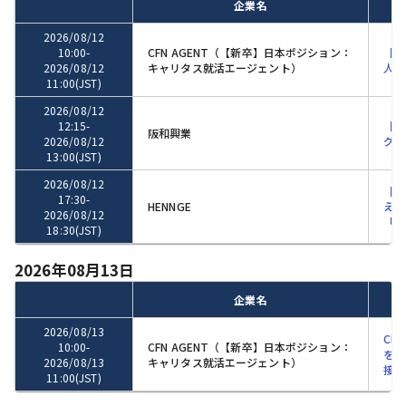
企業名
2026/08/12
10:00
-
CFN AGENT（【新卒】日本ポジション：
【2
2026/08/12
キャリタス就活エージェント）
人紹
11:00
(JST)
2026/08/12
12:15
-
【世
阪和興業
2026/08/12
グロ
13:00
(JST)
2026/08/12
【本
17:30
-
HENNGE
えて
2026/08/12
「H
18:30
(JST)
2026年08月13日
企業名
2026/08/13
CF
10:00
-
CFN AGENT（【新卒】日本ポジション：
を「
2026/08/13
キャリタス就活エージェント）
接術
11:00
(JST)