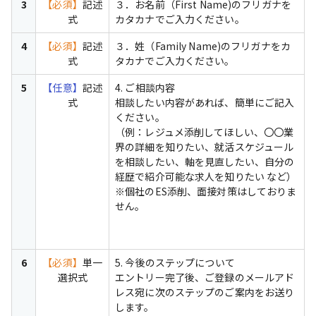
3
【必須】
記述
３．お名前（First Name)のフリガナを
式
カタカナでご入力ください。
4
【必須】
記述
３．姓（Family Name)のフリガナをカ
式
タカナでご入力ください。
5
【任意】
記述
4. ご相談内容

式
相談したい内容があれば、簡単にご記入
ください。

（例：レジュメ添削してほしい、〇〇業
界の詳細を知りたい、就活スケジュール
を相談したい、軸を見直したい、自分の
経歴で紹介可能な求人を知りたい など）
※個社のES添削、面接対策はしておりま
せん。

6
【必須】
単一
5. 今後のステップについて

選択式
エントリー完了後、ご登録のメールアド
レス宛に次のステップのご案内をお送り
します。
