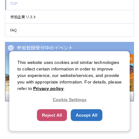
TOP
参加企業リスト
FAQ
参加登録受付中のイベント
登録受付中
This website uses cookies and similar technologies
to collect certain information in order to improve
your experience, our website/services, and provide
you with appropriate information. For details, please
refer to
Privacy policy
.
ボストンキャリアフォーラム 2026
Cookie Settings
Reject All
Accept All