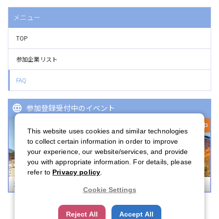
メニュー
TOP
参加企業リスト
FAQ
参加登録受付中のイベント
登録受付中
This website uses cookies and similar technologies
to collect certain information in order to improve
your experience, our website/services, and provide
you with appropriate information. For details, please
refer to
Privacy policy
.
ボストンキャリアフォーラム 2026
Cookie Settings
Reject All
Accept All