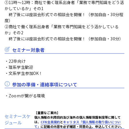
①11時～12時：商社で働く理系出身者「業務で専門知識をどう活
かしているか」その1

　終了後には座談会形式での相談会を開催！（参加自由・30分程
度）

②商社で働く理系出身者「業務で専門知識をどう活かしている
か」その2

　終了後には座談会形式での相談会を開催！（参加自由・30分）
セミナー対象者
・22卒向け

・理系学生歓迎

・文系学生参加OK！
参加の準備・連絡事項について
・Zoomが繋がる環境
【重要なご案内】
セミナースケ
個人情報の利用目的及び海外の個人情報保護制度等に関して
ジュール
は、
CFN会員規約
と
キャリタス「個人情報の取り扱いについ
て」
に記載の内容を必ず確認・同意の上、申込してください。