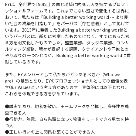
EYは、全世界で150以上の国と地域に約40万人を擁するプロフェ
ッショナルファームです。これまでにない速さで変化する世界に
おいて、私たちは「Building a better working world ～ より良
い社会の構築を目指して」をパーパス（存在意義）として掲げて
います。2013年に発表したBuilding a better working worldと
いうパーパスは、新たに考案したものではなく、すでにあった考
え方を明文化したものでした。監査業務、タックス業務、コンサ
ルティング業務、我々が提起する課題、クライアントや同僚との
やり取りの一つひとつが、Building a better working worldに貢
献しているのです。

また、EYメンバーとして私たちがどうあるべきか（Who we 
are）の基盤となり、EYのプロフェッショナルとしての価値を表
すOur Valuesという考え方があります。具体的には以下となり、
これらを体現できる方を求めています。

●誠実であり、他者を敬い、チームワークを発揮し、多様性を尊
重できる人

●行動力、熱意、自ら先頭に立って物事をリードできる勇気を持
つ人

●正しい行いの上に関係を築くことができる人
