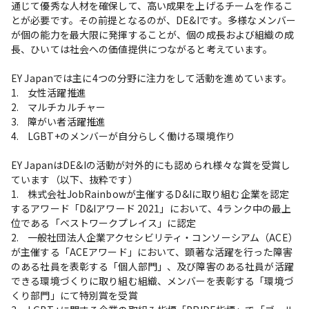
通じて優秀な人材を確保して、高い成果を上げるチームを作るこ
とが必要です。その前提となるのが、DE&Iです。多様なメンバー
が個の能力を最大限に発揮することが、個の成長および組織の成
長、ひいては社会への価値提供につながると考えています。

EY Japanでは主に4つの分野に注力をして活動を進めています。

1.	女性活躍推進 

2.	マルチカルチャー

3.	障がい者活躍推進

4.	LGBT+のメンバーが自分らしく働ける環境作り

EY JapanはDE&Iの活動が対外的にも認められ様々な賞を受賞し
ています（以下、抜粋です）

1.	株式会社JobRainbowが主催するD&Iに取り組む企業を認定
するアワード「D&Iアワード 2021」において、4ランク中の最上
位である「ベストワークプレイス」に認定

2.	一般社団法人企業アクセシビリティ・コンソーシアム（ACE）
が主催する「ACEアワード」において、顕著な活躍を行った障害
のある社員を表彰する「個人部門」、及び障害のある社員が活躍
できる環境づくりに取り組む組織、メンバーを表彰する「環境づ
くり部門」にて特別賞を受賞
