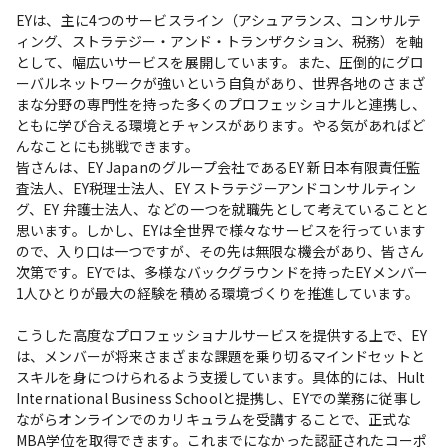
EYは、主に4つのサービスライン（アシュアランス、コンサルテ
ィング、ストラテジー・アンド・トランザクション、税務）を軸
として、幅広いサービスを展開しています。また、圧倒的にグロ
ーバルネットワークが強いという自負があり、世界各地のさまざ
まな分野の専門性を持った多くのプロフェッショナルと連携し、
ともに学び合える環境とチャンスがあります。やる気があればど
んなことにも挑戦できます。

皆さんは、EY Japanのグループ会社であるEY 新日本有限責任監
査法人、EY税理士法人、EY ストラテジーアンドコンサルティン
グ、EY 弁護士法人、などの一つを就職先として考えていることと
思います。しかし、EYは全世界で様々なサービスを行っています
ので、入り口は一つですが、その先は無限な機会があり、皆さん
次第です。EYでは、多様なバックグラウンドを持ったEYメンバー
1人ひとりが最大の経験を積める環境づくりを推進しています。

こうした高度なプロフェッショナルサービスを提供する上で、EY
は、メンバーが将来さまざまな課題を乗り切るマインドセットと
スキルを身につけられるよう支援しています。具体的には、Hult 
International Business Schoolと提携し、EYでの業務に従事し
ながらオンラインでのカリキュラムを受講することで、正式な
MBA学位を取得できます。これまでになかった認証されたコーポ