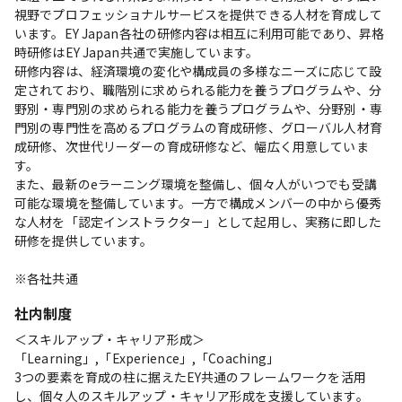
視野でプロフェッショナルサービスを提供できる人材を育成して
います。EY Japan各社の研修内容は相互に利用可能であり、昇格
時研修はEY Japan共通で実施しています。

研修内容は、経済環境の変化や構成員の多様なニーズに応じて設
定されており、職階別に求められる能力を養うプログラムや、分
野別・専門別の求められる能力を養うプログラムや、分野別・専
門別の専門性を高めるプログラムの育成研修、グローバル人材育
成研修、次世代リーダーの育成研修など、幅広く用意していま
す。

また、最新のeラーニング環境を整備し、個々人がいつでも受講
可能な環境を整備しています。一方で構成メンバーの中から優秀
な人材を「認定インストラクター」として起用し、実務に即した
研修を提供しています。

※各社共通
社内制度
＜スキルアップ・キャリア形成＞

「Learning」,「Experience」,「Coaching」

3つの要素を育成の柱に据えたEY共通のフレームワークを活用
し、個々人のスキルアップ・キャリア形成を支援しています。
