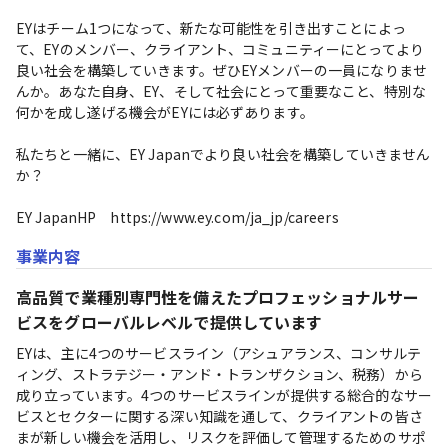
EYはチーム1つになって、新たな可能性を引き出すことによっ
て、EYのメンバー、クライアント、コミュニティーにとってより
良い社会を構築していきます。ぜひEYメンバーの一員になりませ
んか。あなた自身、EY、そして社会にとって重要なこと、特別な
何かを成し遂げる機会がEYには必ずあります。

私たちと一緒に、EY Japanでより良い社会を構築していきません
か？

EY JapanHP　https://www.ey.com/ja_jp/careers
事業内容
高品質で業種別専門性を備えたプロフェッショナルサー
ビスをグローバルレベルで提供しています
EYは、主に4つのサービスライン（アシュアランス、コンサルテ
ィング、ストラテジー・アンド・トランザクション、税務）から
成り立っています。4つのサービスラインが提供する総合的なサー
ビスとセクターに関する深い知識を通して、クライアントの皆さ
まが新しい機会を活用し、リスクを評価して管理するためのサポ