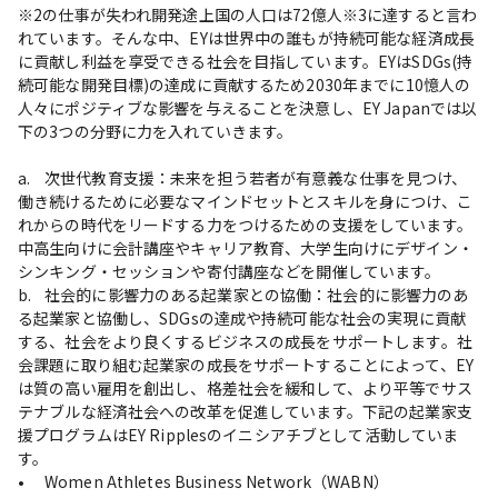
※2の仕事が失われ開発途上国の人口は72億人※3に達すると言わ
れています。そんな中、EYは世界中の誰もが持続可能な経済成長
に貢献し利益を享受できる社会を目指しています。EYはSDGs(持
続可能な開発目標)の達成に貢献するため2030年までに10憶⼈の
⼈々にポジティブな影響を与えることを決意し、EY Japanでは以
下の3つの分野に力を入れていきます。

a.	次世代教育支援：未来を担う若者が有意義な仕事を見つけ、
働き続けるために必要なマインドセットとスキルを身につけ、こ
れからの時代をリードする力をつけるための支援をしています。
中高生向けに会計講座やキャリア教育、大学生向けにデザイン・
シンキング・セッションや寄付講座などを開催しています。

b.	社会的に影響力のある起業家との協働：社会的に影響力のあ
る起業家と協働し、SDGsの達成や持続可能な社会の実現に貢献
する、社会をより良くするビジネスの成長をサポートします。社
会課題に取り組む起業家の成長をサポートすることによって、EY
は質の高い雇用を創出し、格差社会を緩和して、より平等でサス
テナブルな経済社会への改革を促進しています。下記の起業家支
援プログラムはEY Ripplesのイニシアチブとして活動していま
す。

•	Women Athletes Business Network（WABN）
