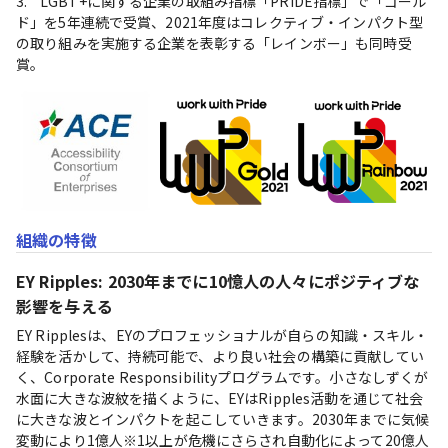
3.	LGBT+に関する企業の取組み指標「PRIDE指標」で「ゴール
ド」を5年連続で受賞、2021年度はコレクティブ・インパクト型
の取り組みを実施する企業を表彰する「レインボー」も同時受
賞。
組織の特徴
EY Ripples: 2030年までに10憶⼈の⼈々にポジティブな
影響を与える
EY Ripplesは、EYのプロフェッショナルが⾃らの知識・スキル・
経験を活かして、持続可能で、より良い社会の構築に貢献してい
く、Corporate Responsibilityプログラムです。小さなしずくが
水面に大きな波紋を描くように、EYはRipples活動を通じて社会
に大きな波とインパクトを起こしていきます。2030年までに気候
変動により1億人※1以上が危機にさらされ自動化によって20億人