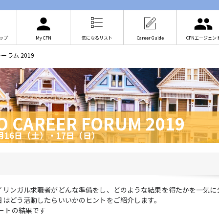
ップ
My CFN
気になるリスト
Career Guide
CFNエージェン
ラム 2019
O CAREER FORUM 2019
2月16日（土）・17日（日）
イリンガル求職者がどんな準備をし、どのような結果を得たかを一気に
日はどう活動したらいいかのヒントをご紹介します。
アンケートの結果です