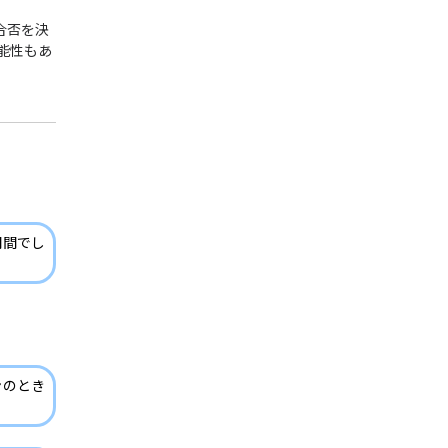
合否を決
能性もあ
期間でし
ンのとき