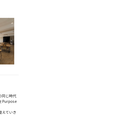
の同じ時代
rpose
整えていき