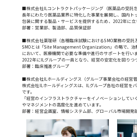
■株式会社ILコントラクトパッケージング（医薬品の受託包
長年にわたり医薬品業界に特化した事業を展開し、国内トッ
包装に関する製品・サービスを提供するため、2022年に立
部署：営業部、製造部、品質保証部

■株式会社薬理研（各種臨床試験におけるSMO業務の受託
SMOとは「Site Management Organizati
において、医療機関で必要な準備や進行のサポートを行いま
2022年にILグループの一員となり、経営の安定化を図り
部署：臨床推進グループ

■株式会社ILホールディングス（グループ事業会社の経営管
株式会社ILホールディングスは、ILグループ各社の経営
です。

「経営のインフラストラクチャーをイノベーションしてい
やマネジメントの高度化を進めています。

部署：経営企画室、情報システム部、グローバル市場開発