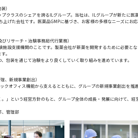
装）

プクラスのシェアを誇るILグループ。当社は、ILグループが新たに医
ち上げた会社です。医薬品GMPに基づき、お客様の多様なニーズにお応
及びリサーチ・治験事務局代行業務）

on」の略で、治験施設支援機関のことです。製薬会社が新薬を開発するために必要と
す。

つつ、包装を通じて治験をより良くしていく取り組みを進めています。

理、新規事業創出）

をバックオフィス機能から支えるとともに、グループの新規事業創出を推
く。」という経営方針のもと、グループ全体の成長・発展に向けて、経
部、管理部