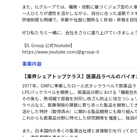
また、ILグループでは、職務・役割に基づくジョブ型の人事
一人ひとりが適性を活かしながら、自分に合った道筋でスキ
評価制度も明確で、年齢や社歴に関係なく昇給・昇格を目指
ぜひ私たちと一緒に、会社をさらに盛り上げていきましょう
【IL Group 公式Youtube】

https://www.youtube.com/@group-il
事業内容
【業界シェアトップクラス】医薬品ラベルのパイオニ
1977年、GMPに準拠したロール式タックラベルで医薬品
LPEパックラベルを開発し、医薬品分野における「機能包
その後も、熱収縮で容器を封印し改ざん防止に役立つシュ
ラベルなど、医療現場の課題に寄り添った製品を開発して
活かした特許（取得済み）に関わる製品開発にも取り組んで
これからも医薬品分野に特化した研究開発を推進し、独自の
また、日本国内の多くの製薬会社様と直接取引を行ってお