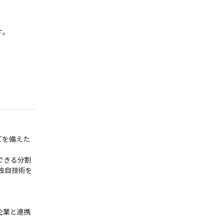
。

どを備えた
できる分割
独自技術を
企業と連携