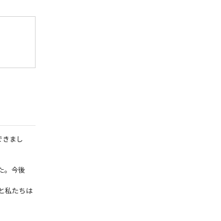
できまし
た。今後
と私たちは