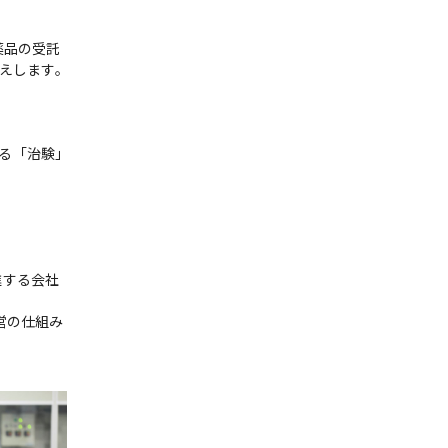
薬品の受託
えします。

なる「治験」
進する会社
営の仕組み