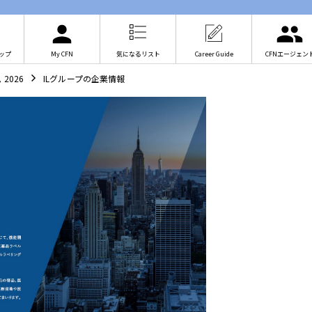
ップ
My CFN
気になるリスト
Career Guide
CFNエージェン
2026
ILグループの企業情報