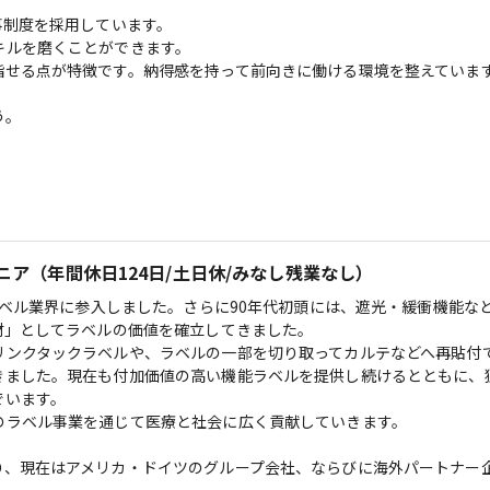
制度を採用しています。

ルを磨くことができます。

せる点が特徴です。納得感を持って前向きに働ける環境を整えています
。

ア（年間休日124日/土日休/みなし残業なし）
ラベル業界に参入しました。さらに90年代初頭には、遮光・緩衝機能な
材」としてラベルの価値を確立してきました。

リンクタックラベルや、ラベルの一部を切り取ってカルテなどへ再貼付
きました。現在も付加価値の高い機能ラベルを提供し続けるとともに、
います。

ラベル事業を通じて医療と社会に広く貢献していきます。

り、現在はアメリカ・ドイツのグループ会社、ならびに海外パートナー