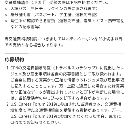
交通費補填金（小切手）受領の際は下記を持参ください。
入場パス（当日チェックインの際に渡されます）
身分証明書（パスポート、学生証、運転免許証）
現住所が確認できる書類（運転免許証、電気・ガス・携帯電話
などの請求書等）
当交通費補填制度につきましてはホテルクーポンなど小切手以外
での支給となる場合もあります。
応募規約
CFNの交通費補填制度（トラベルスカラシップ）に提出したレ
ジュメ及び届出事項は各自の応募書類として取り扱われます。
ご自身に関する真実かつ正確な情報のみレジュメ及び届出事項
に記入することとします。万一上記に違反した場合または真実
かつ正確なデータが提出されていないとCFNが判断した場合に
は、当該受験者の申し込みを却下する場合があります。
U.S. Career Forum 2019に参加された当選者のみ、交通費補
填制度で得た交通費補填金を受領する資格があります。万一、
U.S. Career Forum 2019に参加できなくなった場合、直ちに
CFNまでお知らせください。