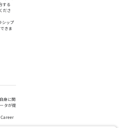
合する
加くださ
カラシップ
ができま
自身に関
ータが提
areer