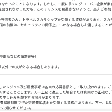
れなかったことになります。しかし、一度に多くのグローバル企業が集
な機会です。当選されなかった方も、このチャンスを見逃さないように、是非ご参
9に参加された当選者のみ、トラベルスカラシップを受領する資格があります。ス
開催の前後は、セキュリティの関係上、いかなる場合もお渡しすること
帯電話などの請求書等）
手以外での支給となる場合もあります。
出したレジュメ及び届出事項は各自の応募書類として取り扱われます。ご
入することとします。万一上記に違反した場合または真実かつ正確なデ
者の申し込みを却下する場合があります。
み、交通費補填制度で得た交通費補填金を受領する資格があります。万一、U.S. C
までお知らせください。