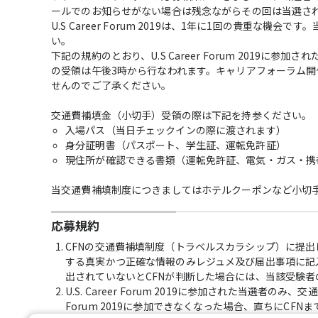
ールでのお知らせがない場合は残念ながらその回は当選さ
U.S Career Forum 2019は、1年に1回の貴重
い。
下記の規約のとおり、U.S Career Forum 201
の受領は午後3時から行なわれます。キャリアフォーラム
せんのでご了承ください。
交通費補填金（小切手）受領の際は下記を持参ください。
入場パス（当日チェックインの際に渡されます）
身分証明書（パスポート、学生証、運転免許証）
現住所が確認できる書類（運転免許証、電気・ガス・携
当交通費補填制度につきましてはホテルクーポンなど小切
応募規約
CFNの交通費補填制度（トラベルスカラシップ）に提
する真実かつ正確な情報のみレジュメ及び届出事項に記
出されていないとCFNが判断した場合には、当該受験
U.S. Career Forum 2019に参加された当選者の
Forum 2019に参加できなくなった場合、直ちにCFN