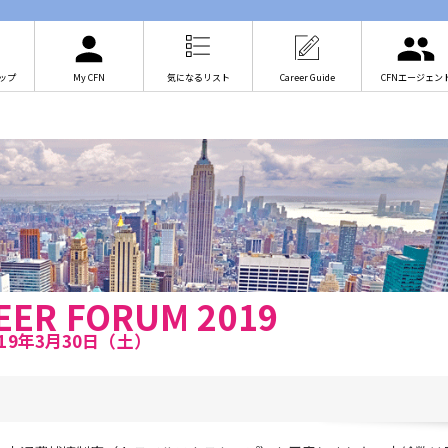
ップ
My CFN
気になるリスト
Career Guide
CFNエージェン
REER FORUM 2019
019年3月30日（土）