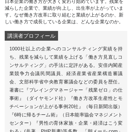
日本企業の働き方が大きく変わり始めています。残業を
減らした企業で、業績が向上し、出生率が上がっていま
す。なぜ働き方改革に取り組むと業績が上がるのか、新
しい働き方で成長している企業は、どんな企業なのか。
1000社以上の企業へのコンサルティング実績を持
ち、残業を減らして業績を上げる「働き方見直しコ
ンサルティング」の手法に定評がある。安倍内閣産
業競争力会議民間議員、経済産業省産業構造審議
会、文部科学省中央教育審議会などの委員を歴任。
著書に『プレイングマネージャー「残業ゼロ」の仕
事術』（ダイヤモンド社）『働き方改革生産性とモ
チベーションが上がる事例20社』（毎日新聞出版）
『6時に帰るチーム術』（日本能率協会マネジメント
センター）『男性の育休家族・企業・経済はこう変
わる』(共著、PHP新書)等多数。「朝メール.com」