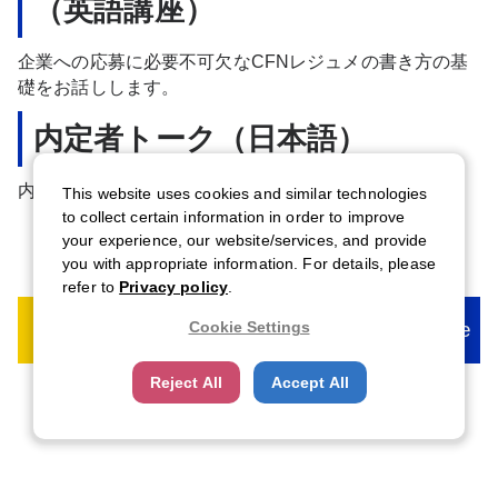
（英語講座）
企業への応募に必要不可欠なCFNレジュメの書き方の基
礎をお話しします。
内定者トーク（日本語）
内定者の方との対談です。
This website uses cookies and similar technologies
to collect certain information in order to improve
your experience, our website/services, and provide
you with appropriate information. For details, please
refer to
Privacy policy
.
1st Live
2nd Live
3rd Live
Final Live
Cookie Settings
Reject All
Accept All