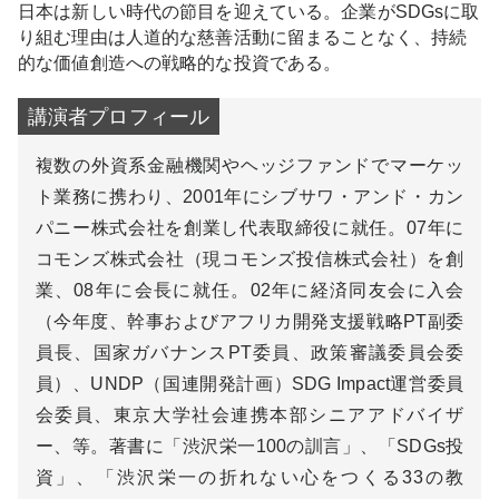
日本は新しい時代の節目を迎えている。企業がSDGsに取
り組む理由は人道的な慈善活動に留まることなく、持続
的な価値創造への戦略的な投資である。
複数の外資系金融機関やヘッジファンドでマーケッ
ト業務に携わり、2001年にシブサワ・アンド・カン
パニー株式会社を創業し代表取締役に就任。07年に
コモンズ株式会社（現コモンズ投信株式会社）を創
業、08年に会長に就任。02年に経済同友会に入会
（今年度、幹事およびアフリカ開発支援戦略PT副委
員長、国家ガバナンスPT委員、政策審議委員会委
員）、UNDP（国連開発計画）SDG Impact運営委員
会委員、東京大学社会連携本部シニアアドバイザ
ー、等。著書に「渋沢栄一100の訓言」、「SDGs投
資」、「渋沢栄一の折れない心をつくる33の教