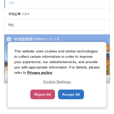
TOP
参加企業リスト
FAQ
参加登録受付中のイベント
登録受付中
This website uses cookies and similar technologies
to collect certain information in order to improve
your experience, our website/services, and provide
you with appropriate information. For details, please
refer to
Privacy policy
.
ボストンキャリアフォーラム 2026
Cookie Settings
Reject All
Accept All