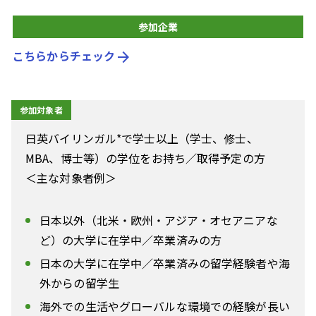
参加企業
こちらからチェック
arrow_forward
参加対象者
日英バイリンガル*で学士以上（学士、修士、
MBA、博士等）の学位をお持ち／取得予定の方
＜主な対象者例＞
日本以外（北米・欧州・アジア・オセアニアな
ど）の大学に在学中／卒業済みの方
日本の大学に在学中／卒業済みの留学経験者や海
外からの留学生
海外での生活やグローバルな環境での経験が長い