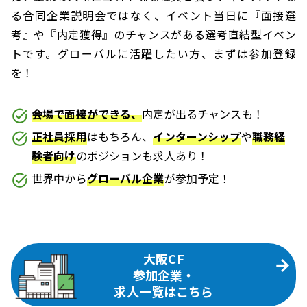
る合同企業説明会ではなく、イベント当日に『面接選
考』や『内定獲得』のチャンスがある選考直結型イベン
トです。グローバルに活躍したい方、まずは参加登録
を！
会場で面接ができる、
内定が出るチャンスも！
正社員採用
はもちろん、
インターンシップ
や
職務経
験者向け
のポジションも求人あり！
世界中から
グローバル企業
が参加予定！
大阪CF
参加企業・
求人一覧はこちら