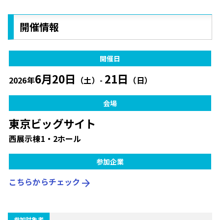
開催情報
開催日
6月20日
21日
2026年
（土）-
（日）
会場
東京ビッグサイト
西展示棟1・2ホール
参加企業
こちらからチェック
arrow_forward
参加対象者