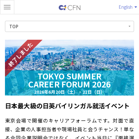
English
TOP
終了しました
TOKYO SUMMER
CAREER FORUM 2026
2026年6月20日（土）・21日（日）
日本最大級の日英バイリンガル就活イベント
東京会場で開催のキャリアフォーラムです。対面で直
接、企業の人事担当者や現場社員と会うチャンス！単な
る合同企業説明会ではなく、イベント当日に『面接選