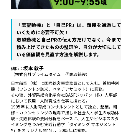
「志望動機」と「自己PR」は、面接を通過して
いくために必要不可欠！
志望動機と自己PRの伝え方だけでなく、今まで
積み上げてきたものの整理や、自分が大切にして
いる価値観を見直す方法を解説します。
坂本 敦子
講師：
（株式会社プライムタイム 代表取締役）
日本航空（株）に国際線客室乗務員として入社。首相特別
機（ワシントン訪米、ベネチアサミット）に乗務。
その後、外資系総合化学会社BASFジャパン（株）人事部
において採用・人財育成の仕事に携わる。
1995年 に人財育成コンサルタントとして独立、起業。研
修・カウンセリングの現場で接した社会人と学生の成功体
験・失敗体験の要因分析をベースに、人生やビジネスのタ
イミングをつかむ実践行動学「タイミング マネジメント
®」をオリジナル開発し、2005年に発表。