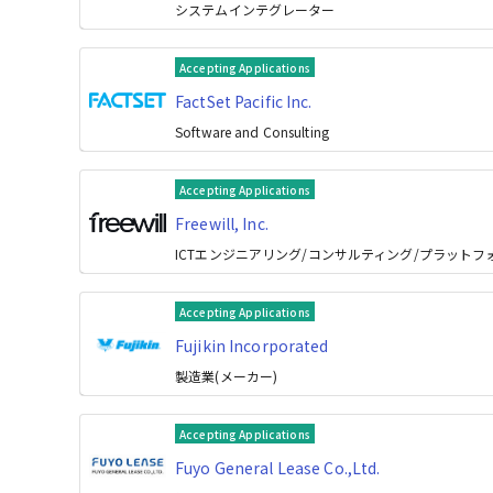
システムインテグレーター
Accepting Applications
FactSet Pacific Inc.
Software and Consulting
Accepting Applications
Freewill, Inc.
ICTエンジニアリング/コンサルティング/プラット
Accepting Applications
Fujikin Incorporated
製造業(メーカー)
Accepting Applications
Fuyo General Lease Co.,Ltd.