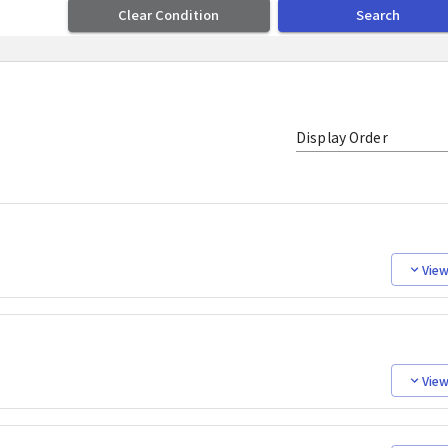
Clear Condition
Search
Display Order
View
View