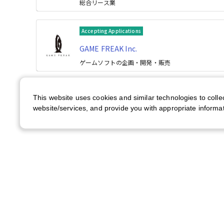
総合リース業
Accepting Applications
GAME FREAK Inc.
ゲームソフトの企画・開発・販売
This website uses cookies and similar technologies to colle
website/services, and provide you with appropriate informat
About US
Company Profile
Contact Us
F