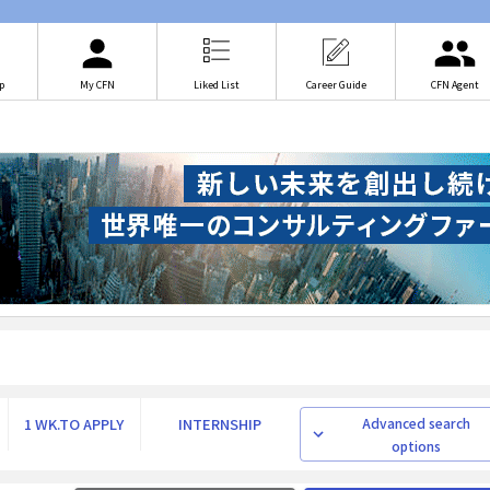
p
My CFN
Liked List
Career Guide
CFN Agent
1 WK.TO APPLY
INTERNSHIP
Advanced search
options