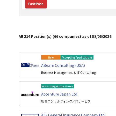
FastPass
All 214 Position(s) (66 companies) as of 08/06/2026
New
Accepting Applications
ABeam Consulting (USA)
Business Management & IT Consulting
Accepting Applications
Accenture Japan Ltd
総合コンサルティング／ITサービス
AIG General Insurance Company,Ltd.