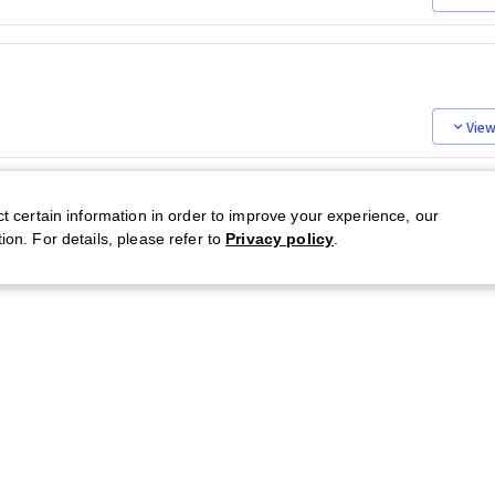
View
ct certain information in order to improve your experience, our
ion. For details, please refer to
Privacy policy
.
AQ
About CFN
CFN Membership Rules
Privacy Statement