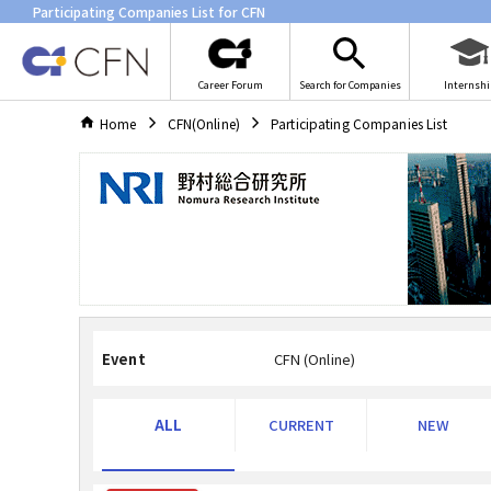
Participating Companies List for CFN
Career Forum
Search for Companies
Internshi
Home
CFN(Online)
Participating Companies List
Event
CFN (Online)
ALL
CURRENT
NEW