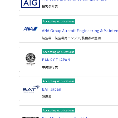
損害保険業
Accepting Applications
ANA Group Aircraft Engineering & Maint
航空機・航空機用エンジン/装備品の整備
Accepting Applications
BANK OF JAPAN
中央銀行業
Accepting Applications
BAT Japan
製造業
Accepting Applications