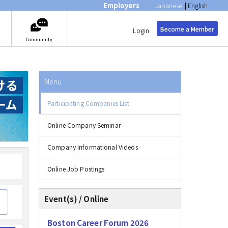
Employers
Japanese
|
English
Become a Member
Login
Community
Menu
Participating Companies List
Online Company Seminar
Company Informational Videos
Online Job Postings
Event(s) / Online
Boston Career Forum 2026