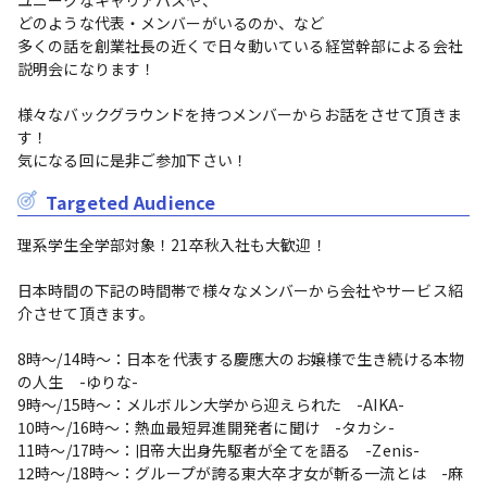
ユニークなキャリアパスや、

どのような代表・メンバーがいるのか、など

多くの話を創業社長の近くで日々動いている経営幹部による会社
説明会になります！

様々なバックグラウンドを持つメンバーからお話をさせて頂きま
す！

気になる回に是非ご参加下さい！
Targeted Audience
理系学生全学部対象！21卒秋入社も大歓迎！

日本時間の下記の時間帯で様々なメンバーから会社やサービス紹
介させて頂きます。

8時～/14時～：日本を代表する慶應大のお嬢様で生き続ける本物
の人生　-ゆりな-

9時～/15時～：メルボルン大学から迎えられた　-AIKA-

10時～/16時～：熱血最短昇進開発者に聞け　-タカシ-

11時～/17時～：旧帝大出身先駆者が全てを語る　-Zenis-

12時～/18時～：グループが誇る東大卒才女が斬る一流とは　-麻