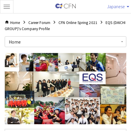
Japanese
Home
Career Forum
CFN Online Spring 2021
EQS (DAICHI
GROUP)'s Company Profile
Home