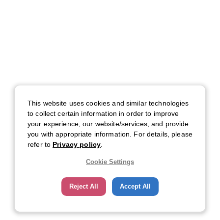
2021/
05/29
2021/
05/29
~
2021/
100
End
18:00
05/29
(
JST
)
18:00
(
JST
)
19:00
2021/
05/29
2021/
05/29
~
2021/
50
End
19:00
05/29
(
JST
)
19:00
(
JST
)
20:00
This website uses cookies and similar technologies
2021/
05/29
2021/
05/29
to collect certain information in order to improve
~
2021/
50
End
20:00
05/29
(
JST
)
20:00
your experience, our website/services, and provide
(
JST
)
21:00
you with appropriate information. For details, please
refer to
Privacy policy
.
2021/
05/29
2021/
05/29
~
2021/
50
End
21:00
05/29
Cookie Settings
(
JST
)
21:00
(
JST
)
22:00
Reject All
Accept All